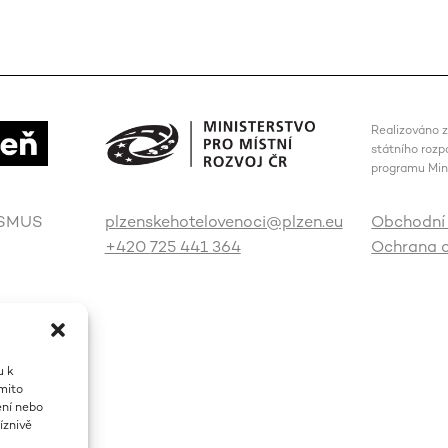
Realizováno z
státního rozp
programu Mini
ISMUS
plzenskehotelovenoci@plzen.eu
Obchodní
+420
725 441 364
Ochrana o
u k
ěmito
ení nebo
íznivě