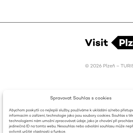
© 2026 Plzeň – TUR
Spravovat Souhlas s cookies
Abychom poskytli co nejlepší služby, používáme k ukládání a/nebo přístup
informacím o zařízení, technologie jako jsou soubory cookies. Souhlas s t
technologiemi nám umožní zpracovávat údaje, jako je chování při procház
jedinečná ID na tomto webu. Nesouhlas nebo odvolání souhlasu může nepř
ovlivnit určité vlastnosti a funkce.