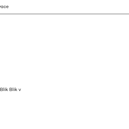
vace
lik Blik v