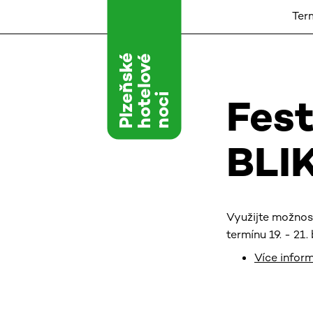
Ter
Plzeňské
hotelové
Fest
noci
BLI
Využijte možnost
termínu 19. - 21.
Více inform