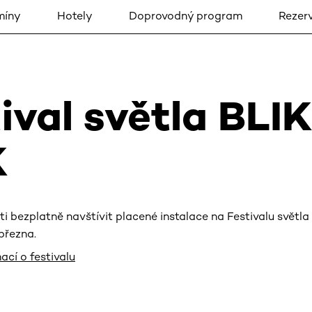
míny
Hotely
Doprovodný program
Rezer
ival světla BLIK
K
i bezplatně navštívit placené instalace na Festivalu světla B
 března.
ací o festivalu