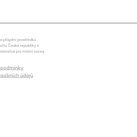
a přispění prostředků
očtu České republiky z
sterstva pro místní rozvoj.
 podmínky
sobních údajů